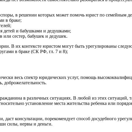
е споры, в решении которых может помочь юрист по семейным д
и в браке;
телей;
ия детей и бабушками и дедушками;
ев или сестер, бабушек и дедушек.
ории. В их контексте юристом могут быть урегулированы следу
гами в браке (СК РФ, гл. 7 и 8);
тически весь спектр юридических услуг, помощь высококвалиф
ь, доброжелательность.
ражданина в различных ситуациях. В любой из этих ситуаций, та
тносительно установление места жительства ребенка или порядо
и, даст консультации, порекомендует способ досудебного урегул
аши силы, нервы и деньги.