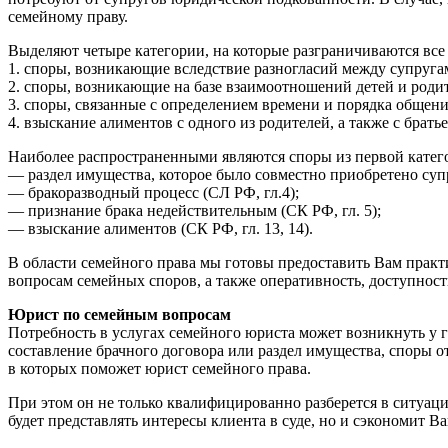
семейному праву.
Выделяют четыре категории, на которые разграничиваются вс
1. споры, возникающие вследствие разногласий между супругам
2. споры, возникающие на базе взаимоотношений детей и роди
3. споры, связанные с определением времени и порядка общен
4. взыскание алиментов с одного из родителей, а также с брать
Наиболее распространенными являются споры из первой катег
— раздел имущества, которое было совместно приобретено супру
— бракоразводный процесс (СЛ РФ, гл.4);
— признание брака недействительным (СК РФ, гл. 5);
— взыскание алиментов (СК РФ, гл. 13, 14).
В области семейного права мы готовы предоставить Вам прак
вопросам семейных споров, а также оперативность, доступност
Юрист по семейным вопросам
Потребность в услугах семейного юриста может возникнуть у г
составление брачного договора или раздел имущества, споры о
в которых поможет юрист семейного права.
При этом он не только квалифицированно разберется в ситуаци
будет представлять интересы клиента в суде, но и сэкономит В