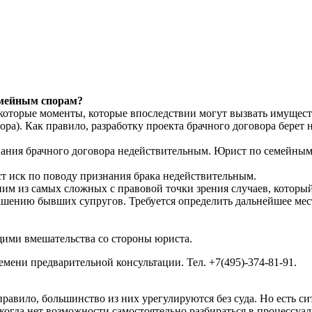
емейным спорам?
екоторые моменты, которые впоследствии могут вызвать имущес
ра). Как правило, разработку проекта брачного договора берет 
нания брачного договора недействительным. Юрист по семейным
т иск по поводу признания брака недействительным.
ним из самых сложных с правовой точки зрения случаев, которы
лашению бывших супругов. Требуется определить дальнейшее мес
ими вмешательства со стороны юриста.
емени предварительной консультации. Тел. +7(495)-374-81-91.
авило, большинство из них урегулируются без суда. Но есть си
когда нет возможности самостоятельно разбираться в процессуал