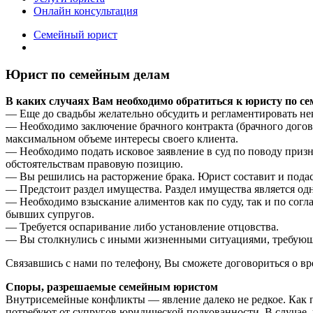
Онлайн консультация
Семейный юрист
Юрист по семейным делам
В каких случаях Вам необходимо обратиться к юристу по с
— Еще до свадьбы желательно обсудить и регламентировать н
— Необходимо заключение брачного контракта (брачного догово
максимальном объеме интересы своего клиента.
— Необходимо подать исковое заявление в суд по поводу приз
обстоятельствам правовую позицию.
— Вы решились на расторжение брака. Юрист составит и подас
— Предстоит раздел имущества. Раздел имущества является од
— Необходимо взыскание алиментов как по суду, так и по сог
бывших супругов.
— Требуется оспаривание либо установление отцовства.
— Вы столкнулись с иными жизненными ситуациями, требующ
Связавшись с нами по телефону, Вы сможете договориться о вр
Споры, разрешаемые семейным юристом
Внутрисемейные конфликты — явление далеко не редкое. Как пр
потребуют от супругов юридической подкованности. В случае, 