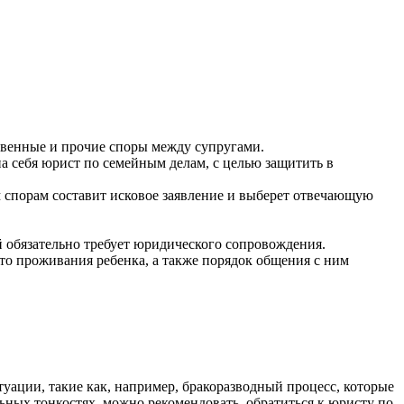
твенные и прочие споры между супругами.
на себя юрист по семейным делам, с целью защитить в
 спорам составит исковое заявление и выберет отвечающую
й обязательно требует юридического сопровождения.
то проживания ребенка, а также порядок общения с ним
туации, такие как, например, бракоразводный процесс, которые
ьных тонкостях, можно рекомендовать, обратиться к юристу по