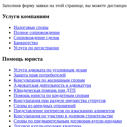
Заполнив форму заявки на этой странице, вы можете дистанцио
Услуги компаниям
Налоговые споры
Полное сопровождение
Сопровождение сделок
Банкротство
Услуги по регистрации
Помощь юриста
Услуги адвоката по уголовным делам
Защита прав потребителей
Консультация по жилищным спорам
Адвокатская деятельность и адвокатура
Юридическая помощь при ДТП
Помощь юриста по кредитным спорам
Консультация при разделе имущества супругов
Споры из арендных отношений
Представление интересов по взысканию алиментов
Консультация по участию в долевом строительстве
Споры по предварительным договорам купли-продажи
Договор купли-продажи квартиры