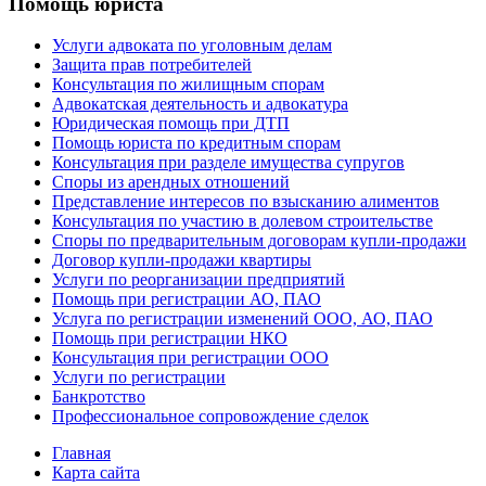
Помощь юриста
Услуги адвоката по уголовным делам
Защита прав потребителей
Консультация по жилищным спорам
Адвокатская деятельность и адвокатура
Юридическая помощь при ДТП
Помощь юриста по кредитным спорам
Консультация при разделе имущества супругов
Споры из арендных отношений
Представление интересов по взысканию алиментов
Консультация по участию в долевом строительстве
Споры по предварительным договорам купли-продажи
Договор купли-продажи квартиры
Услуги по реорганизации предприятий
Помощь при регистрации АО, ПАО
Услуга по регистрации изменений ООО, АО, ПАО
Помощь при регистрации НКО
Консультация при регистрации ООО
Услуги по регистрации
Банкротство
Профессиональное сопровождение сделок
Главная
Карта сайта